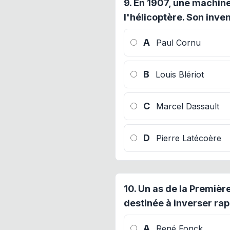
9.
En 1907, une machine 
l'hélicoptère. Son inven
A
Paul Cornu
B
Louis Blériot
C
Marcel Dassault
D
Pierre Latécoère
10.
Un as de la Premièr
destinée à inverser rapi
A
René Fonck