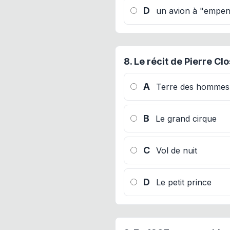
D
un avion à "empe
8.
Le récit de Pierre Cl
A
Terre des hommes
B
Le grand cirque
C
Vol de nuit
D
Le petit prince