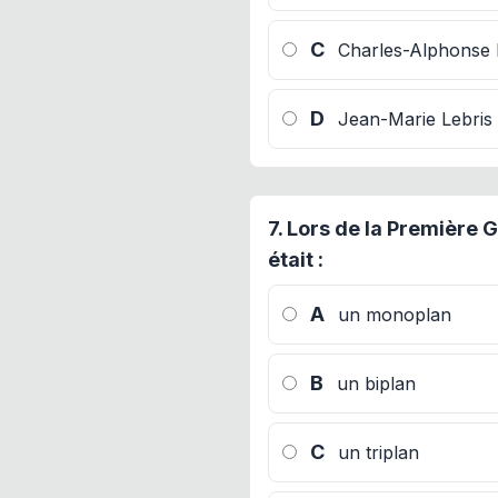
C
Charles-Alphonse
D
Jean-Marie Lebris
7.
Lors de la Première 
était :
A
un monoplan
B
un biplan
C
un triplan