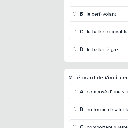
B
le cerf-volant
C
le ballon dirigeable
D
le ballon à gaz
2.
Léonard de Vinci a e
A
composé d'une voi
B
en forme de « tente
C
comportant quatre