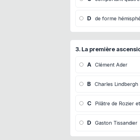
D
de forme hémisphé
3.
La première ascension
A
Clément Ader
B
Charles Lindbergh
C
Pilâtre de Rozier e
D
Gaston Tissandier